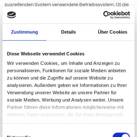
zugreifenden System verwendete Betriebssystem, (3) die
Internetseite, von welcher ein zugreifendes System auf
unsere Internetseite gelangt (sogenannte Referrer), (4) die
Unterwebseiten, welche über ein zugreifendes System auf
Zustimmung
Details
Über Cookies
unserer Internetseite angesteuert werden, (5) das Datum
und die Uhrzeit eines Zugriffs auf die Internetseite, (6) eine
Internet-Protokoll-Adresse (IP-Adresse), (7) der Internet-
Diese Webseite verwendet Cookies
Service-Provider des zugreifenden Systems und (8)
Wir verwenden Cookies, um Inhalte und Anzeigen zu
sonstige ähnliche Daten und Informationen, die der
personalisieren, Funktionen für soziale Medien anbieten
Gefahrenabwehr im Falle von Angriffen auf unsere
zu können und die Zugriffe auf unsere Website zu
informationstechnologischen Systeme dienen.
analysieren. Außerdem geben wir Informationen zu Ihrer
Bei der Nutzung dieser allgemeinen Daten und
Verwendung unserer Website an unsere Partner für
Informationen zieht die Zahnarztpraxis Friedrich keine
soziale Medien, Werbung und Analysen weiter. Unsere
Rückschlüsse auf die betroffene Person. Diese
Partner führen diese Informationen möglicherweise mit
Informationen werden vielmehr benötigt, um (1) die Inhalte
weiteren Daten zusammen, die Sie ihnen bereitgestellt
unserer Internetseite korrekt auszuliefern, (2) die Inhalte
haben oder die sie im Rahmen Ihrer Nutzung der Dienste
unserer Internetseite sowie die Werbung für diese zu
gesammelt haben.
Einwilligungsauswahl
optimieren, (3) die dauerhafte Funktionsfähigkeit unserer