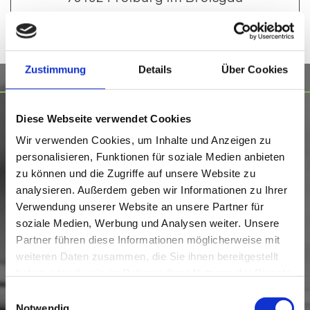
Zustimmung
Details
Über Cookies
Behandlungsschwerpunkte
Diese Webseite verwendet Cookies
Wir verwenden Cookies, um Inhalte und Anzeigen zu

personalisieren, Funktionen für soziale Medien anbieten
Prophylaxe
zu können und die Zugriffe auf unsere Website zu

Parodontologie
analysieren. Außerdem geben wir Informationen zu Ihrer
Verwendung unserer Website an unsere Partner für

vollkeramische Sofortversorgungen (Cerec)
soziale Medien, Werbung und Analysen weiter. Unsere
Partner führen diese Informationen möglicherweise mit

Wiederherstellung der Kaufunktion
weiteren Daten zusammen, die Sie ihnen bereitgestellt

haben oder die sie im Rahmen Ihrer Nutzung der Dienste
Ästhetische Zahnheilkunde
gesammelt haben.
Einwilligungsauswahl

Implantologie
Notwendig