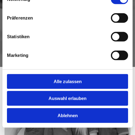

Frontzahnversorgungen (Veneers, emax)
Präferenzen

Antischnarchbehandlung
Statistiken
BEHANDLUNGEN
Marketing
Alle zulassen
Auswahl erlauben
Ablehnen