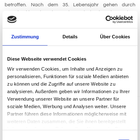
betroffen. Nach dem 35. Lebensjahr gehen durch
Parodontitis mehr Zähne verloren als durch Karies. Anders
als Karies verursacht Parodontitis kaum Schmerzen;
deshalb wird sie oft spät erkannt und macht sich meist
erst durch Zahnfleischbluten bemerkbar. Wird eine
Zustimmung
Details
Über Cookies
Entzündung im Frühstadium nicht behandelt, so löst
sich mit dem Fortschreiten des
Diese Webseite verwendet Cookies
Entzündungsprozesses allmählich der Zahnhalteapparat
von den Zahnwurzeln.
Wir verwenden Cookies, um Inhalte und Anzeigen zu
personalisieren, Funktionen für soziale Medien anbieten
zu können und die Zugriffe auf unsere Website zu
analysieren. Außerdem geben wir Informationen zu Ihrer
Verwendung unserer Website an unsere Partner für
soziale Medien, Werbung und Analysen weiter. Unsere
Prophylaxe
|
Parodontologie
|
Ästhetische Zahnheilkunde
|
Partner führen diese Informationen möglicherweise mit
Implantologie
weiteren Daten zusammen, die Sie ihnen bereitgestellt
haben oder die sie im Rahmen Ihrer Nutzung der Dienste
gesammelt haben.
Einwilligungsauswahl